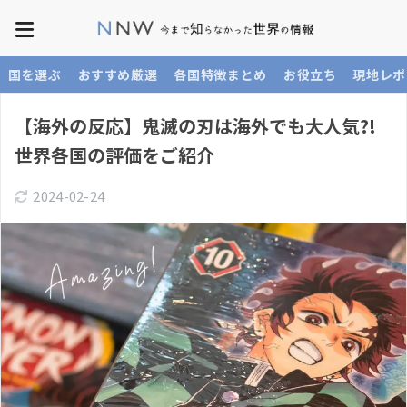
国を選ぶ
おすすめ厳選
各国特徴まとめ
お役立ち
現地レポ
【海外の反応】鬼滅の刃は海外でも大人気?!
世界各国の評価をご紹介
2024-02-24