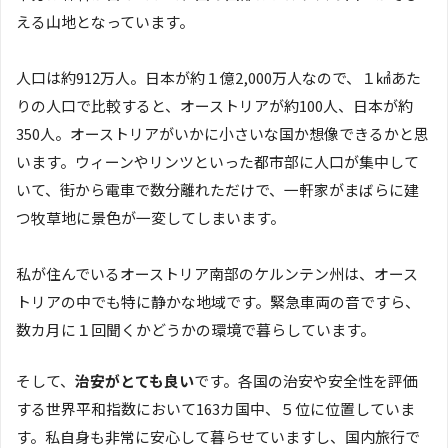
える山地となっています。
人口は約912万人。日本が約１億2,000万人なので、１㎢あた
りの人口で比較すると、オーストリアが約100人、日本が約
350人。オーストリアがいかに小さいな国か想像できるかと思
います。ウィーンやリンツといった都市部に人口が集中して
いて、街から電車で数分離れただけで、一軒家がまばらに建
つ牧草地に景色が一変してしまいます。
私が住んでいるオーストリア南部のケルンテン州は、オース
トリアの中でも特に静かな地域です。緊急車両の音ですら、
数カ月に１回聞くかどうかの環境で暮らしています。
そして、
治安がとても良い
です。各国の治安や安全性を評価
する世界平和指数において163カ国中、５位に位置していま
す。私自身も非常に安心して暮らせていますし、国内旅行で