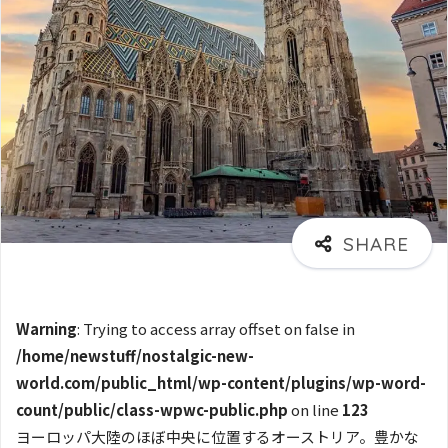
Warning
: Trying to access array offset on false in
/home/newstuff/nostalgic-new-
world.com/public_html/wp-content/plugins/wp-word-
count/public/class-wpwc-public.php
on line
123
ヨーロッパ大陸のほぼ中央に位置するオーストリア。豊かな