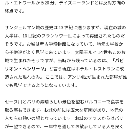
ル・エトワールから20 分、デイズニーランドとは反対方向の
終点です。
サンジェルマン城の歴史は 13 世紀に遡りますが、現在の城の
大半は、16 世紀のフランソワ一世によって再建されたものだ
そうです。お城は考古学博物館になっていて、地元の学校か
ら子供達がよく見学に来ています。太陽王ルイ 14 世もこのお
城で生まれたそうですが、当時から残っているのは、
「パビ
リオン・ヘンリーⅣ」
と言う現在はホテル・レストランに改
造された離れのみ。 ここでは、アンリ4世が生まれた部屋が誰
でも見学できるようになっています。
セーヌ川とパリの素晴らしい景色を望むバルコニーで食事を
取る事もできます。お城の前には広大な庭園があり、地元の
人たちの憩いの場となっています。お城のテラスからはパリ
が一望できるので、一年中を通してお散歩している人を良く