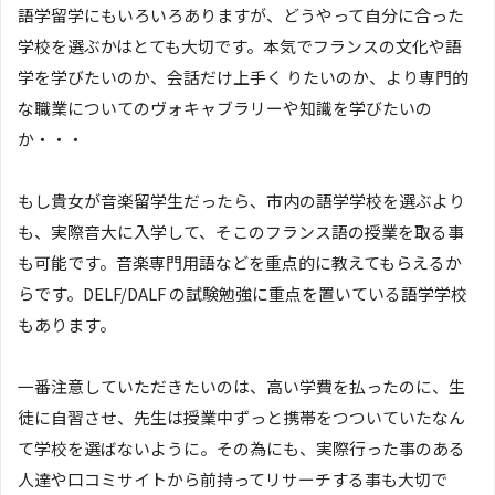
語学留学にもいろいろありますが、どうやって自分に合った
学校を選ぶかはとても大切です。本気でフランスの文化や語
学を学びたいのか、会話だけ上手く りたいのか、より専門的
な職業についてのヴォキャブラリーや知識を学びたいの
か・・・
もし貴女が音楽留学生だったら、市内の語学学校を選ぶより
も、実際音大に入学して、そこのフランス語の授業を取る事
も可能です。音楽専門用語などを重点的に教えてもらえるか
らです。DELF/DALF の試験勉強に重点を置いている語学学校
もあります。
一番注意していただきたいのは、高い学費を払ったのに、生
徒に自習させ、先生は授業中ずっと携帯をつついていたなん
て学校を選ばないように。その為にも、実際行った事のある
人達や口コミサイトから前持ってリサーチする事も大切で