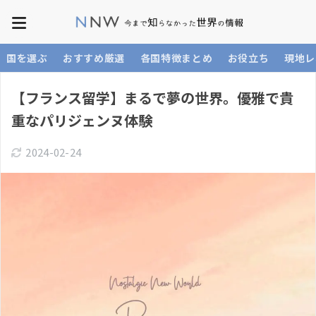
国を選ぶ
おすすめ厳選
各国特徴まとめ
お役立ち
現地レ
【フランス留学】まるで夢の世界。優雅で貴
重なパリジェンヌ体験
2024-02-24