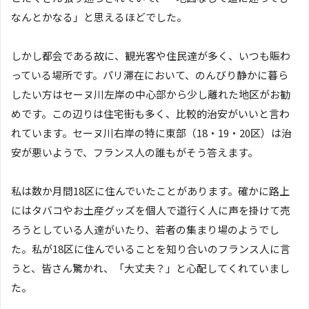
なんとかなる」と思えるほどでした。
しかし都会である故に、観光客や住民達が多く、いつも賑わ
っている場所です。パリ滞在において、のんびり静かに暮ら
したい方はセーヌ川左岸の中心部から少し離れた地区がお勧
めです。この辺りは住宅街も多く、比較的治安がいいと言わ
れています。セーヌ川右岸の特に東部（18・19・20区）は治
安が悪いようで、フランス人の誰もがそう答えます。
私は数か月間18区に住んでいたことがあります。確かに路上
にはタバコやお土産グッズを個人で道行く人に声を掛けて売
ろうとしている人達がいたり、若者の集まり場のようでし
た。私が18区に住んでいることを知り合いのフランス人に言
うと、皆さん驚かれ、「大丈夫？」と心配してくれていまし
た。