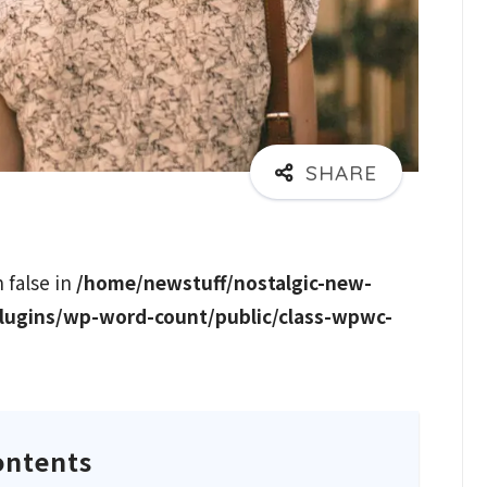
n false in
/home/newstuff/nostalgic-new-
lugins/wp-word-count/public/class-wpwc-
ontents