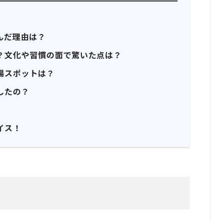
んだ理由は？
？文化や習慣の面で驚いた点は？
場スポットは？
したの？
イス！