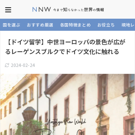
国を選ぶ
おすすめ厳選
各国特徴まとめ
お役立ち
現地レ
【ドイツ留学】中世ヨーロッパの景色が広が
るレーゲンスブルクでドイツ文化に触れる
2024-02-24