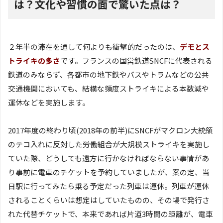
は？文化や習慣の面で驚いた点は？
２年半の滞在を通して何よりも衝撃的だったのは、
デモとス
トライキの多さ
です。フランスの国営鉄道SNCFに代表される
鉄道のみならず、各都市の地下鉄やバスやトラムなどの公共
交通機関においても、結構な頻度ストライキによる本数減や
運休などを実施します。
2017年度の終わり頃(2018年の前半)にSNCFがマクロン大統領
のテコ入れに反対した労働組合が大規模ストライキを実施し
ていた際、どうしても遠方に行かなければならない事情があ
り事前に電車のチケットを予約していましたが、案の定、当
日駅に行ってみたら乗る予定だった列車は運休。列車が運休
されることくらいは想定はしていたものの、その場で発行さ
れた代替チケットで、本来であれば片道3時間の距離が、電車