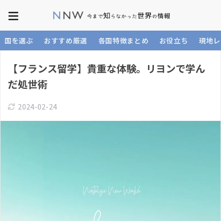
国を選ぶ
おすすめ厳選
各国特徴まとめ
お役立ち
現地レ
【フランス留学】貴重な体験。リヨンで学ん
だ処世術
2024-02-24