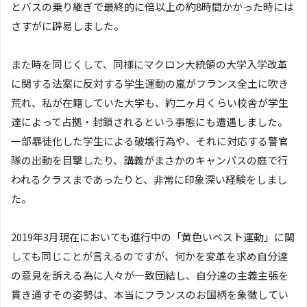
とバスの乗り継ぎで最終的に倍以上の約8時間かかった時には
さすがに辟易しました。
また時を同じくして、同様にマクロン大統領の大学入学改革
に関する法案に反対する学生運動の嵐がフランス全土に吹き
荒れ、私が在籍していた大学も、約二ヶ月くらい校舎が学生
達によって占拠・封鎖されるという事態にも遭遇しました。
一部暴徒化した学生による破壊行為や、それに対応する警官
隊の出動を目撃したり、講義がまさかのキャンパスの庭で行
われるクラスまであったりと、非常に印象深い経験をしまし
た。
2019年3月現在においても進行中の「黄色いベスト運動」に関
しても同じことが言えるのですが、何かを変革を求め自分達
の意見を訴える為に人々が一致団結し、自分達の主義主張を
貫き通すその姿勢は、本当にフランスのお国柄を象徴してい