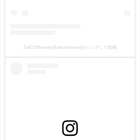
ZelCOShorse(@zelcoshorse)がシェアした投稿