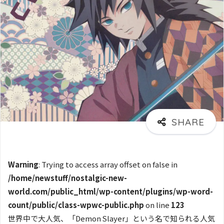
Warning
: Trying to access array offset on false in
/home/newstuff/nostalgic-new-
world.com/public_html/wp-content/plugins/wp-word-
count/public/class-wpwc-public.php
on line
123
世界中で大人気、「Demon Slayer」という名で知られる人気