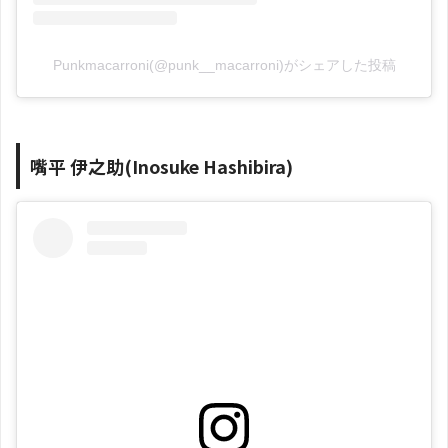
Punkmacarroni(@punk__macarroni)がシェアした投稿
嘴平 伊之助(Inosuke Hashibira)