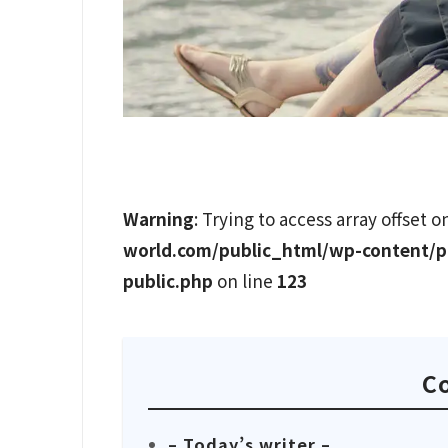
Warning
: Trying to access array offset o
world.com/public_html/wp-content/p
public.php
on line
123
C
– Today’s writer –