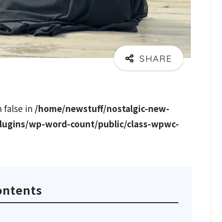
n false in
/home/newstuff/nostalgic-new-
lugins/wp-word-count/public/class-wpwc-
ontents